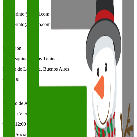
Email
fmlaberinto@gmail.com
fmlaberinto@yahoo.com.ar
Dirección
Av.7 esquina 16 Las Toninas.
Partido de La Costa, Buenos Aires
CP 7106
Horario de Atención comercial
Lunes a Viernes
9:00 - 12:00 hs
Redes Sociales