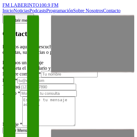
FM LABERINTO
100.9 FM
Inicio
Noticias
Podcasts
Programación
Sobre Nosotros
Contacto
Abrir menú
Contacto
Estamos aquí para escucharte. Comunícate con nosotros para
consultas, sugerencias o publicidades.
Envíanos un mensaje
Completa el formulario y te responderemos a la brevedad
Nombre completo *
Email *
Teléfono
Asunto *
Mensaje *
Enviar Mensaje