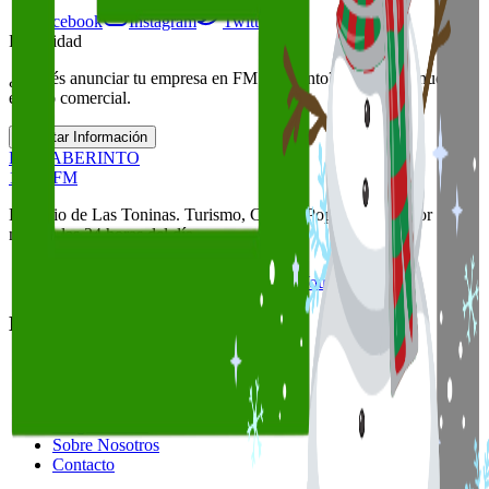
Facebook
Instagram
Twitter
Publicidad
¿Querés anunciar tu empresa en FM Laberinto? Contactá a nuestro
equipo comercial.
Solicitar Información
FM LABERINTO
100.9 FM
La radio de Las Toninas. Turismo, Cultura Popular y la mejor
música las 24 horas del día.
Facebook
Instagram
Twitter
YouTube
Navegación
Inicio
Noticias
Podcasts
Programación
Sobre Nosotros
Contacto