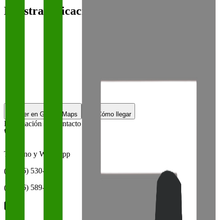
Nuestra Ubicación
Ver en Google Maps
Cómo llegar
Información de Contacto
Teléfono y Whatsapp
(02246) 530-069
(02246) 589-312